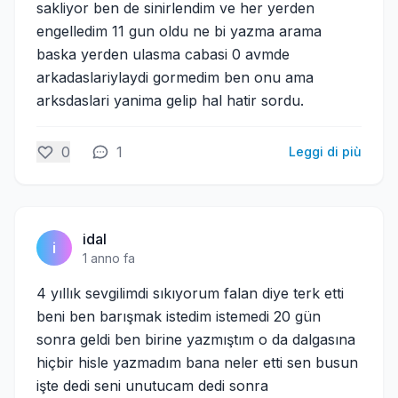
sakliyor ben de sinirlendim ve her yerden
engelledim 11 gun oldu ne bi yazma arama
baska yerden ulasma cabasi 0 avmde
arkadaslariylaydi gormedim ben onu ama
arksdaslari yanima gelip hal hatir sordu.
0
1
Leggi di più
idal
i
1 anno fa
4 yıllık sevgilimdi sıkıyorum falan diye terk etti
beni ben barışmak istedim istemedi 20 gün
sonra geldi ben birine yazmıştım o da dalgasına
hiçbir hisle yazmadım bana neler etti sen busun
işte dedi seni unutucam dedi sonra