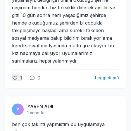
yapamayız dediği için ünimi okuduğu şehire
geçirdim benden biz toksiktik diğerek ayrıldı ve
gitti 10 gün sonra hem yaşadığımız şehirde
hemde okuduğumuz şehirden bi cocukla
takipleşmeye başladı ama sürekli fakeden
sosyal medyama bakıp bildirim bırakıyor ama
kendi sosyal medyasında mutlu gözüküyor bu
kız napmaya calışıyor uyumalarımız
sarılmalarız hepsi yalanmıydı
1
0
Leggi di più
YAREN ADİL
Y
1 anno fa
ben çok takıntı yapmıstım bu uygulamaya