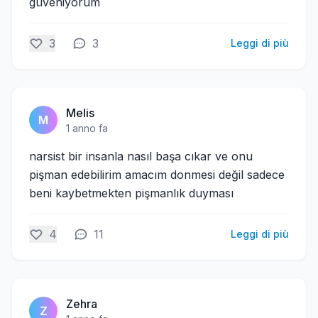
güveniyorum
3
3
Leggi di più
Melis
M
1 anno fa
narsist bir insanla nasıl başa cıkar ve onu
pişman edebilirim amacım donmesi değil sadece
beni kaybetmekten pişmanlık duyması
4
11
Leggi di più
Zehra
Z