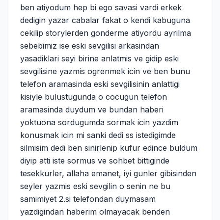
ben atiyodum hep bi ego savasi vardi erkek
dedigin yazar cabalar fakat o kendi kabuguna
cekilip storylerden gonderme atiyordu ayrilma
sebebimiz ise eski sevgilisi arkasindan
yasadiklari seyi birine anlatmis ve gidip eski
sevgilisine yazmis ogrenmek icin ve ben bunu
telefon aramasinda eski sevgilisinin anlattigi
kisiyle bulustugunda o cocugun telefon
aramasinda duydum ve bundan haberi
yoktuona sordugumda sormak icin yazdim
konusmak icin mi sanki dedi ss istedigimde
silmisim dedi ben sinirlenip kufur edince buldum
diyip atti iste sormus ve sohbet bittiginde
tesekkurler, allaha emanet, iyi gunler gibisinden
seyler yazmis eski sevgilin o senin ne bu
samimiyet 2.si telefondan duymasam
yazdigindan haberim olmayacak benden