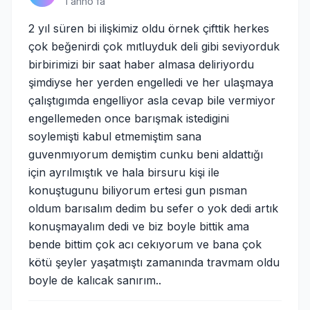
1 anno fa
2 yıl süren bi ilişkimiz oldu örnek çifttik herkes
çok beğenirdi çok mıtluyduk deli gibi seviyorduk
birbirimizi bir saat haber almasa deliriyordu
şimdiyse her yerden engelledi ve her ulaşmaya
çalıştıgımda engelliyor asla cevap bile vermiyor
engellemeden once barışmak istedigini
soylemişti kabul etmemiştim sana
guvenmıyorum demiştim cunku beni aldattığı
için ayrılmıştık ve hala birsuru kişi ile
konuştugunu biliyorum ertesi gun pısman
oldum barısalım dedim bu sefer o yok dedi artık
konuşmayalım dedi ve biz boyle bittik ama
bende bittim çok acı cekıyorum ve bana çok
kötü şeyler yaşatmıştı zamanında travmam oldu
boyle de kalıcak sanırım..