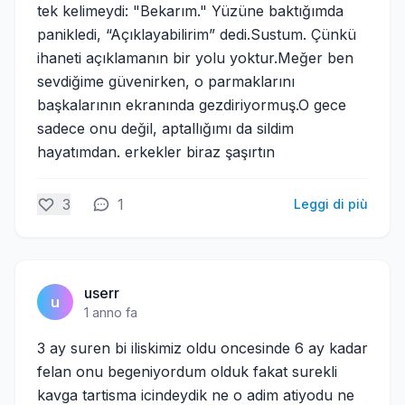
tek kelimeydi: "Bekarım." Yüzüne baktığımda
panikledi, “Açıklayabilirim” dedi.Sustum. Çünkü
ihaneti açıklamanın bir yolu yoktur.Meğer ben
sevdiğime güvenirken, o parmaklarını
başkalarının ekranında gezdiriyormuş.O gece
sadece onu değil, aptallığımı da sildim
hayatımdan. erkekler biraz şaşırtın
3
1
Leggi di più
userr
u
1 anno fa
3 ay suren bi iliskimiz oldu oncesinde 6 ay kadar
felan onu begeniyordum olduk fakat surekli
kavga tartisma icindeydik ne o adim atiyodu ne