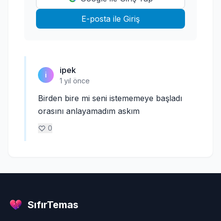
E-posta ile Giriş
ipek
i
1 yıl önce
Birden bire mi seni istememeye başladı
orasını anlayamadım askım
0
SıfırTemas