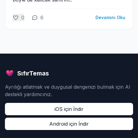
0
6
Devamını Oku
SıfırTemas
Ayrılığı atlatmak ve duygusal dengenizi bulmak için AI
destekli yardımcınız.
iOS için İndir
Android için İndir