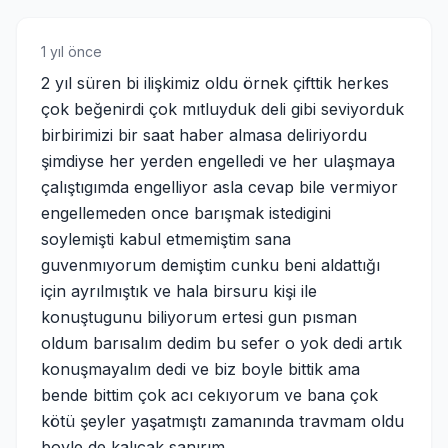
1 yıl önce
2 yıl süren bi ilişkimiz oldu örnek çifttik herkes
çok beğenirdi çok mıtluyduk deli gibi seviyorduk
birbirimizi bir saat haber almasa deliriyordu
şimdiyse her yerden engelledi ve her ulaşmaya
çalıştıgımda engelliyor asla cevap bile vermiyor
engellemeden once barışmak istedigini
soylemişti kabul etmemiştim sana
guvenmıyorum demiştim cunku beni aldattığı
için ayrılmıştık ve hala birsuru kişi ile
konuştugunu biliyorum ertesi gun pısman
oldum barısalım dedim bu sefer o yok dedi artık
konuşmayalım dedi ve biz boyle bittik ama
bende bittim çok acı cekıyorum ve bana çok
kötü şeyler yaşatmıştı zamanında travmam oldu
boyle de kalıcak sanırım..