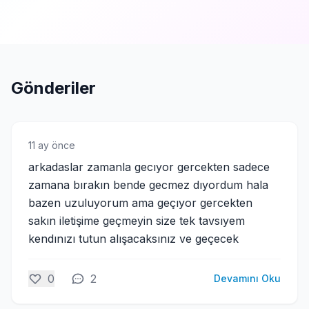
Gönderiler
11 ay önce
arkadaslar zamanla gecıyor gercekten sadece
zamana bırakın bende gecmez dıyordum hala
bazen uzuluyorum ama geçıyor gercekten
sakın iletişime geçmeyin size tek tavsıyem
kendınızı tutun alışacaksınız ve geçecek
0
2
Devamını Oku