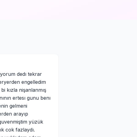
mıyorum dedı tekrar
eryerden engelledim
 bi kızla nişanlanmış
nının ertesı gunu benı
enin gelmeni
erden arayıp
 guvenmiştim yüzük
ık cok fazlaydı.