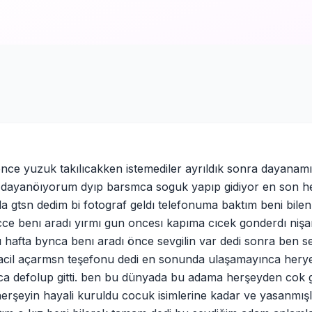
y once yuzuk takılıcakken istemediler ayrıldık sonra dayana
or dayanöıyorum dyıp barsmca soguk yapıp gidiyor en son h
da gtsn dedim bi fotograf geldı telefonuma baktım beni bilen
cce benı aradı yırmı gun oncesı kapıma cıcek gonderdı nişa
ı hafta bynca benı aradı önce sevgilin var dedi sonra ben s
 acil açarmsn teşefonu dedi en sonunda ulaşamayınca hery
nca defolup gitti. ben bu dünyada bu adama herşeyden cok
herşeyin hayali kuruldu cocuk isimlerine kadar ve yasanmışl