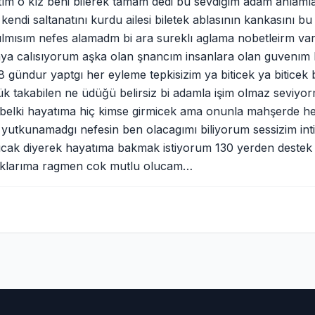
stım o kız beni bilerek tamam dedi bu sevdiğim adam anlam
k kendi saltanatını kurdu ailesi biletek ablasının kankasını b
lmısım nefes alamadm bi ara sureklı aglama nobetleirm var
ya calısıyorum aşka olan şnancım insanlara olan guvenım her
 gündur yaptgı her eyleme tepkisizim ya biticek ya biticek b
 takabilen ne üdüğü belirsiz bi adamla işim olmaz seviyo
belki hayatıma hiç kimse girmicek ama onunla mahşerde hel
 yutkunamadgı nefesin ben olacagımı biliyorum sessizim in
sıcak diyerek hayatıma bakmak istiyorum 130 yerden destek
ıklarıma ragmen cok mutlu olucam…