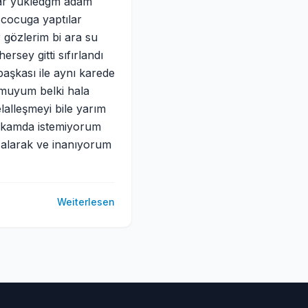
lar yukledgm adam
u cocuga yaptılar
 gözlerim bi ara su
sey gitti sıfırlandı
aşkası ile aynı karede
rmuyum belki hala
alleşmeyi bile yarım
tikamda istemiyorum
 alarak ve inanıyorum
Weiterlesen