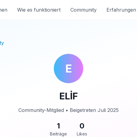
nen
Wie es funktioniert
Community
Erfahrungen
ty
E
ELİF
Community-Mitglied • Beigetreten Juli 2025
1
0
Beiträge
Likes