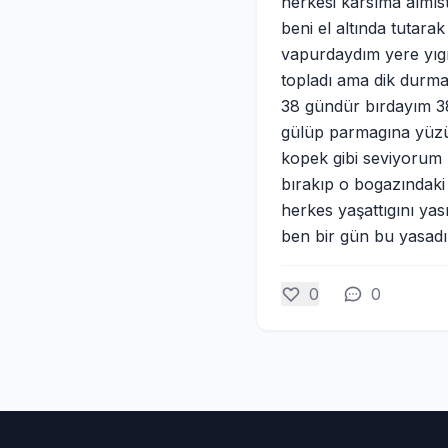
herkesi karsıma almı
beni el altında tutara
vapurdaydım yere yıgı
topladı ama dik durma
38 gündür bırdayım 38
gülüp parmagına yüzük
kopek gibi seviyorum 
bırakıp o bogazındaki
herkes yaşattıgını ya
ben bir gün bu yasad
0
0