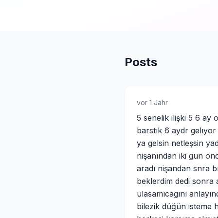
Posts
vor 1 Jahr
5 senelik ilişki 5 6 a
barstık 6 aydr gelıy
ya gelsin netleşsin ya
nişanından iki gun on
aradı nişandan snra b
beklerdim dedi sonra
ulasamıcagını anlayı
bilezik düğün isteme 