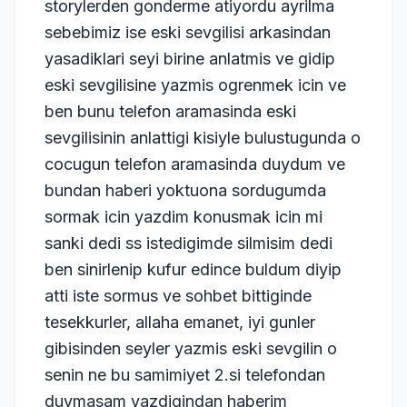
storylerden gonderme atiyordu ayrilma
sebebimiz ise eski sevgilisi arkasindan
yasadiklari seyi birine anlatmis ve gidip
eski sevgilisine yazmis ogrenmek icin ve
ben bunu telefon aramasinda eski
sevgilisinin anlattigi kisiyle bulustugunda o
cocugun telefon aramasinda duydum ve
bundan haberi yoktuona sordugumda
sormak icin yazdim konusmak icin mi
sanki dedi ss istedigimde silmisim dedi
ben sinirlenip kufur edince buldum diyip
atti iste sormus ve sohbet bittiginde
tesekkurler, allaha emanet, iyi gunler
gibisinden seyler yazmis eski sevgilin o
senin ne bu samimiyet 2.si telefondan
duymasam yazdigindan haberim