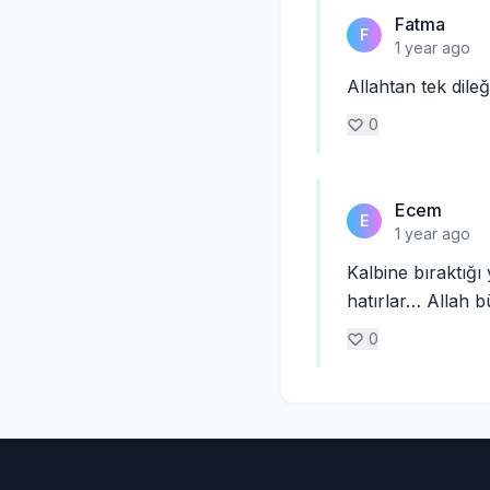
Fatma
F
1 year ago
Allahtan tek dile
0
Ecem
E
1 year ago
Kalbine bıraktığı
hatırlar… Allah b
0