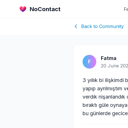
NoContact
F
Back to Community
Fatma
F
20 June 202
3 yıllık bi ilişkimd
yapıp ayrılmıştım v
verdık nişanlandık d
bıraktı güle oynaya
bu günlerde gecic