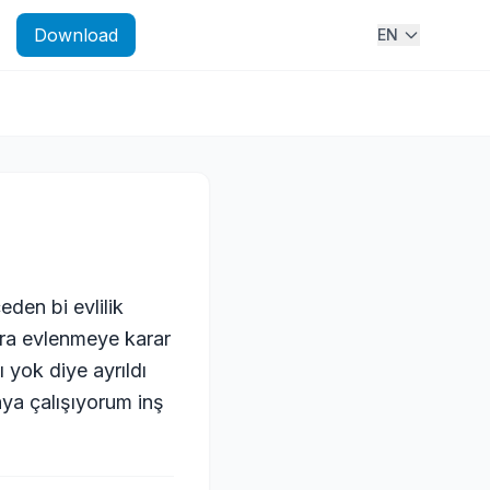
Download
EN
eden bi evlilik
onra evlenmeye karar
 yok diye ayrıldı
aya çalışıyorum inş