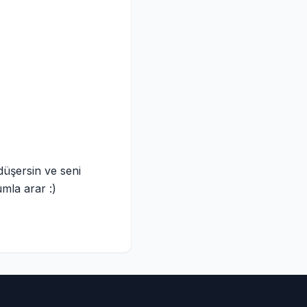
düşersin ve seni
mla arar :)