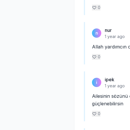
0
nur
n
1 year ago
Allah yardımcın o
0
ipek
i
1 year ago
Ailesinin sözünü
güçlenebilirsin
0