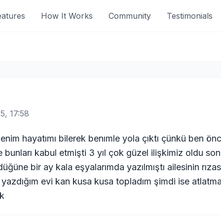
eatures
How It Works
Community
Testimonials
5, 17:58
i benim hayatımı bilerek benımle yola çıktı çünkü ben önc
e bunları kabul etmişti 3 yıl çok güzel ilişkimiz oldu s
üğüne bir ay kala eşyalarımda yazılmıştı ailesinin rızası
 yazdığım evi kan kusa kusa topladım şimdi ise atlatm
ek