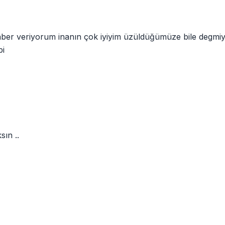
aber veriyorum inanın çok iyiyim üzüldüğümüze bile degmiyo
bi
sın ..