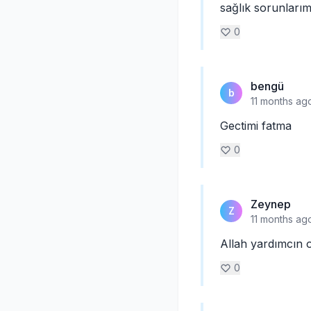
sağlık sorunları
0
bengü
b
11 months ag
Gectimi fatma
0
Zeynep
Z
11 months ag
Allah yardımcın 
0