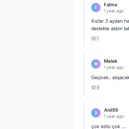
Fatma
F
1 year ago
Kızlar 3 aydan h
destekte aldım ta
1
Melek
M
1 year ago
Geçicek.. alışacak
0
Anil99
A
1 year ago
çok kötü çok …