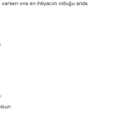
m varken ona en ihtiyacım olduğu anda
o
o
olsun