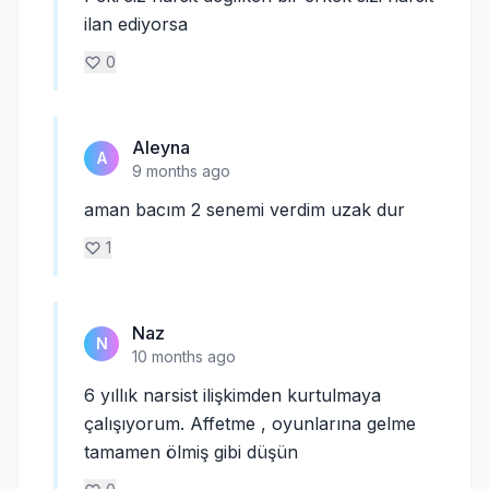
ilan ediyorsa
0
Aleyna
A
9 months ago
aman bacım 2 senemi verdim uzak dur
1
Naz
N
10 months ago
6 yıllık narsist ilişkimden kurtulmaya
çalışıyorum. Affetme , oyunlarına gelme
tamamen ölmiş gibi düşün