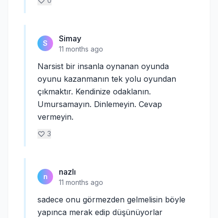
0
Simay
S
11 months ago
Narsist bir insanla oynanan oyunda
oyunu kazanmanın tek yolu oyundan
çıkmaktır. Kendinize odaklanın.
Umursamayın. Dinlemeyin. Cevap
vermeyin.
3
nazlı
n
11 months ago
sadece onu görmezden gelmelisin böyle
yapınca merak edip düşünüyorlar