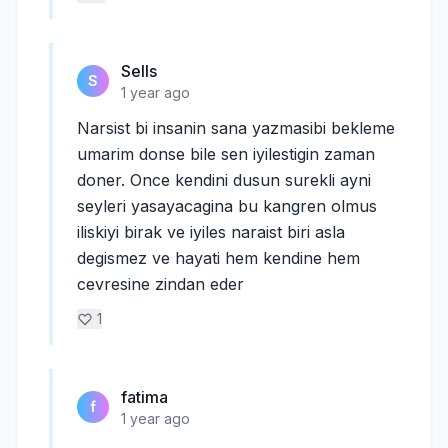
Sells
S
1 year ago
Narsist bi insanin sana yazmasibi bekleme
umarim donse bile sen iyilestigin zaman
doner. Once kendini dusun surekli ayni
seyleri yasayacagina bu kangren olmus
iliskiyi birak ve iyiles naraist biri asla
degismez ve hayati hem kendine hem
cevresine zindan eder
1
fatima
f
1 year ago