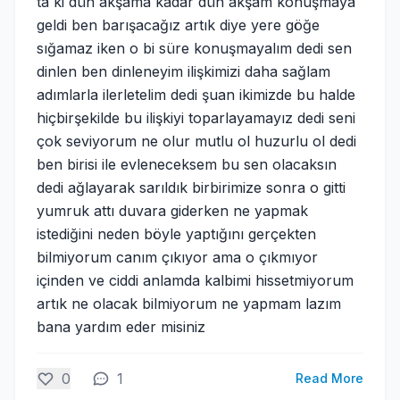
ta ki dün akşama kadar dün akşam konuşmaya
geldi ben barışacağız artık diye yere göğe
sığamaz iken o bi süre konuşmayalım dedi sen
dinlen ben dinleneyim ilişkimizi daha sağlam
adımlarla ilerletelim dedi şuan ikimizde bu halde
hiçbirşekilde bu ilişkiyi toparlayamayız dedi seni
çok seviyorum ne olur mutlu ol huzurlu ol dedi
ben birisi ile evleneceksem bu sen olacaksın
dedi ağlayarak sarıldık birbirimize sonra o gitti
yumruk attı duvara giderken ne yapmak
istediğini neden böyle yaptığını gerçekten
bilmiyorum canım çıkıyor ama o çıkmıyor
içinden ve ciddi anlamda kalbimi hissetmiyorum
artık ne olacak bilmiyorum ne yapmam lazım
bana yardım eder misiniz
0
1
Read More