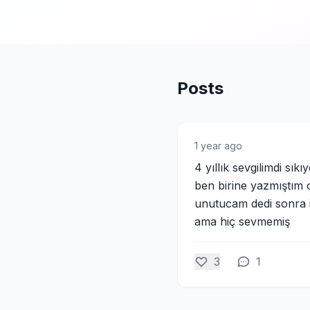
Posts
1 year ago
4 yıllık sevgilimdi sı
ben birine yazmıştım o
unutucam dedi sonra i
ama hiç sevmemiş
3
1