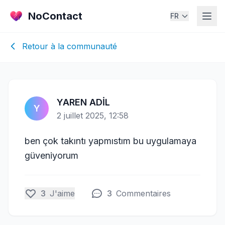
NoContact
FR
Retour à la communauté
YAREN ADİL
Y
2 juillet 2025, 12:58
ben çok takıntı yapmıstım bu uygulamaya
güveniyorum
3
J'aime
3
Commentaires