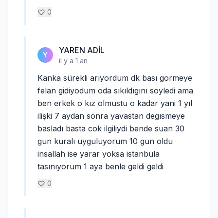
0
YAREN ADİL
Y
il y a 1 an
Kanka sürekli arıyordum dk bası gormeye
felan gidiyodum oda sıkıldıgını soyledi ama
ben erkek o kız olmustu o kadar yani 1 yıl
ilişki 7 aydan sonra yavastan degısmeye
basladı basta cok ilgiliydi bende suan 30
gun kuralı uyguluyorum 10 gun oldu
insallah ise yarar yoksa istanbula
tasınıyorum 1 aya benle geldi geldi
0