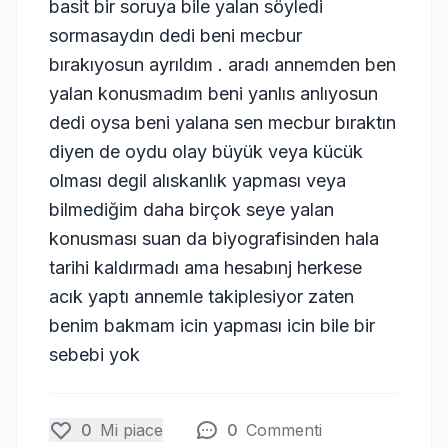
basit bir soruya bile yalan söyledi
sormasaydın dedi beni mecbur
bırakıyosun ayrıldım . aradı annemden ben
yalan konusmadım beni yanlıs anlıyosun
dedi oysa beni yalana sen mecbur bıraktın
diyen de oydu olay büyük veya kücük
olması degil alıskanlık yapması veya
bilmediğim daha birçok seye yalan
konusması suan da biyografisinden hala
tarihi kaldırmadı ama hesabınj herkese
acık yaptı annemle takiplesiyor zaten
benim bakmam icin yapması icin bile bir
sebebi yok
0
Mi piace
0
Commenti