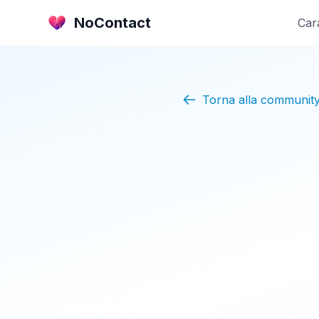
NoContact
Cara
Torna alla communit