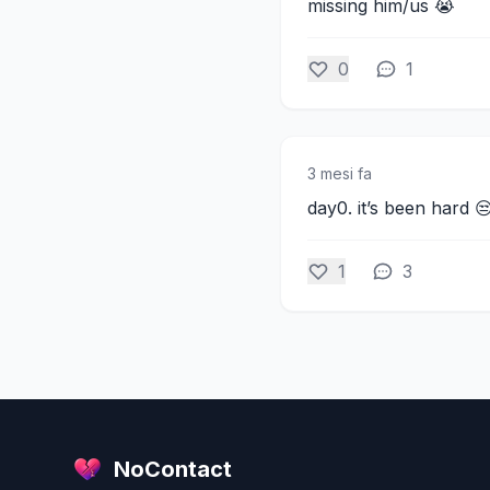
missing him/us 😭
0
1
3 mesi fa
day0. it’s been hard 
1
3
NoContact