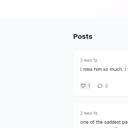
Posts
2 mesi fa
I miss him so much. I
1
2
2 mesi fa
one of the saddest part