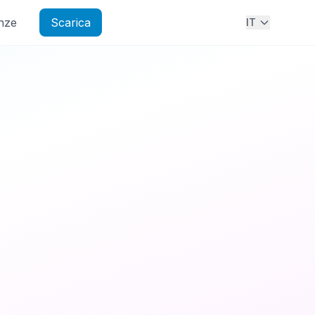
nze
Scarica
IT