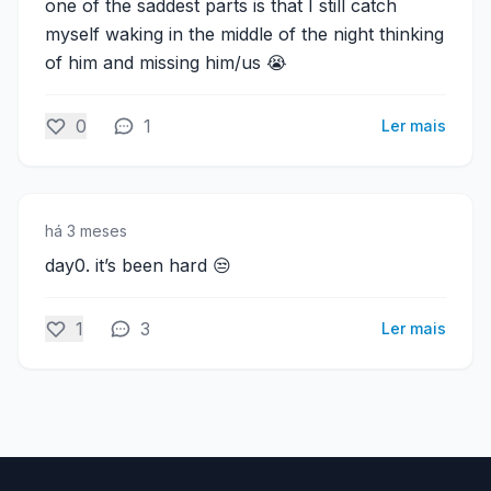
one of the saddest parts is that I still catch
myself waking in the middle of the night thinking
of him and missing him/us 😭
0
1
Ler mais
há 3 meses
day0. it’s been hard 😒
1
3
Ler mais