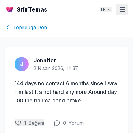
SıfırTemas
TR
Topluluğa Dön
Jennifer
J
2 Nisan 2026, 14:37
144 days no contact 6 months since I saw
him last It’s not hard anymore Around day
100 the trauma bond broke
1
Beğeni
0
Yorum