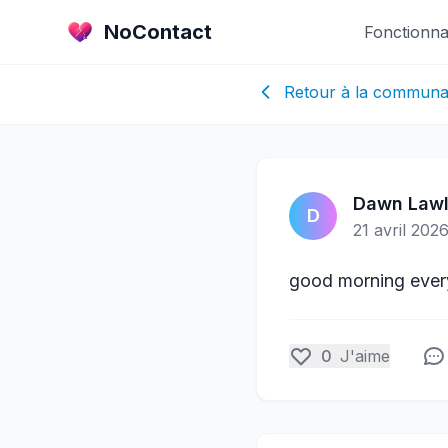
NoContact
Fonctionnal
Retour à la communa
Dawn Lawl
D
21 avril 2026
good morning eve
0
J'aime