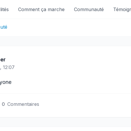
ités
Comment ça marche
Communauté
Témoig
uté
er
, 12:07
ryone
0
Commentaires